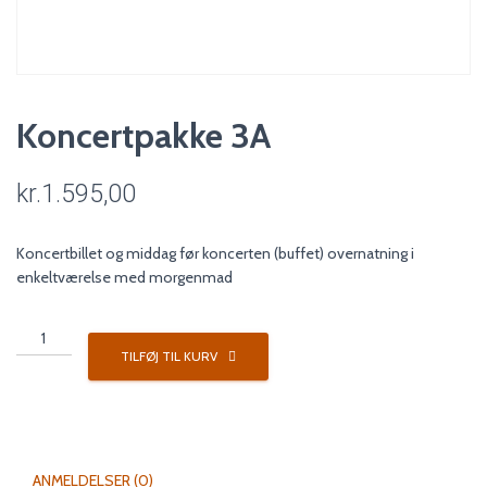
Koncertpakke 3A
kr.
1.595,00
Koncertbillet og middag før koncerten (buffet) overnatning i
enkeltværelse med morgenmad
Koncertpakke
3A
TILFØJ TIL KURV
antal
ANMELDELSER (0)