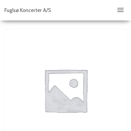
Fuglsø Koncerter A/S
S
K
I
F
T
N
A
V
I
G
A
T
I
O
N