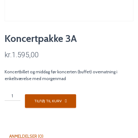
Koncertpakke 3A
kr.
1.595,00
Koncertbillet og middag før koncerten (buffet) overnatning i
enkeltværelse med morgenmad
Koncertpakke
3A
TILFØJ TIL KURV
antal
ANMELDELSER (0)