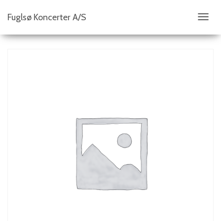
Fuglsø Koncerter A/S
S
K
I
F
T
N
A
V
I
G
A
T
I
O
N