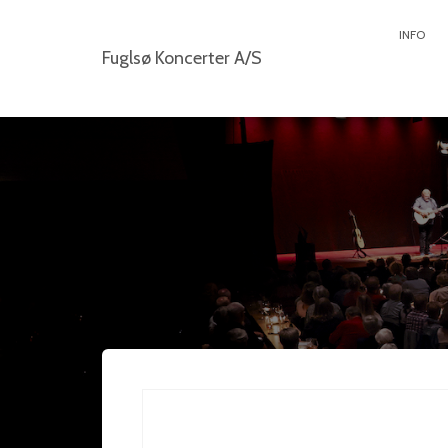
INFO
Fuglsø Koncerter A/S