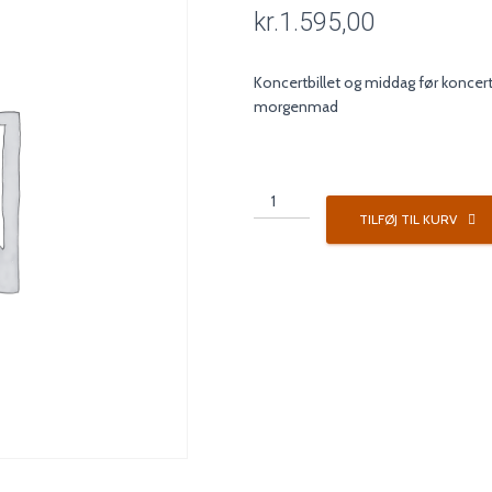
kr.
1.595,00
Koncertbillet og middag før koncer
morgenmad
Koncertpakke
3A
TILFØJ TIL KURV
antal