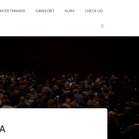
NCERTPAKKER
GAVEKORT
KURV
CHECK UD
3A