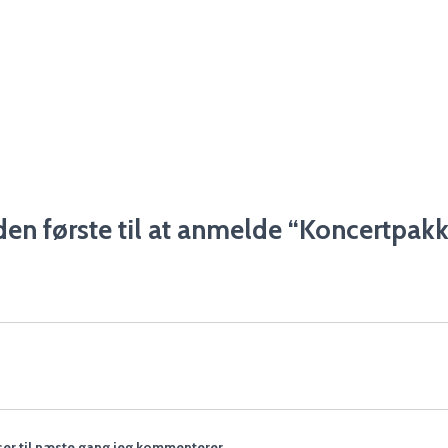
en første til at anmelde “Koncertpak
er til næste gang jeg kommenterer.