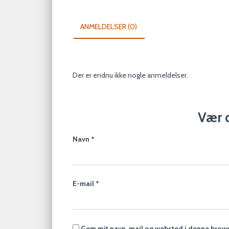
ANMELDELSER (0)
Der er endnu ikke nogle anmeldelser.
Vær d
Navn
*
E-mail
*
Gem mit navn, mail og websted i denne brows