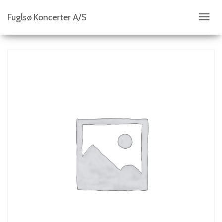
Fuglsø Koncerter A/S
S
K
I
F
T
N
A
V
I
G
A
T
I
O
N