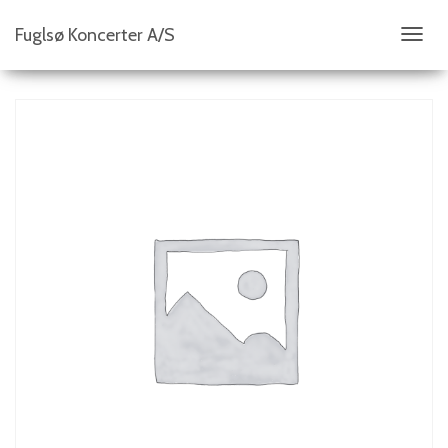
Fuglsø Koncerter A/S
S
K
I
F
T
N
A
V
I
G
A
T
I
O
N