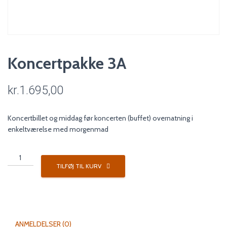
Koncertpakke 3A
kr.
1.695,00
Koncertbillet og middag før koncerten (buffet) overnatning i
enkeltværelse med morgenmad
Koncertpakke
3A
TILFØJ TIL KURV
antal
ANMELDELSER (0)