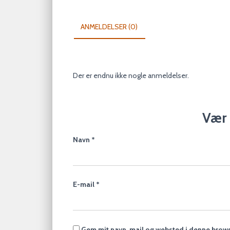
ANMELDELSER (0)
Der er endnu ikke nogle anmeldelser.
Vær 
Navn
*
E-mail
*
Gem mit navn, mail og websted i denne brows