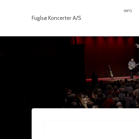
INFO
Fuglsø Koncerter A/S