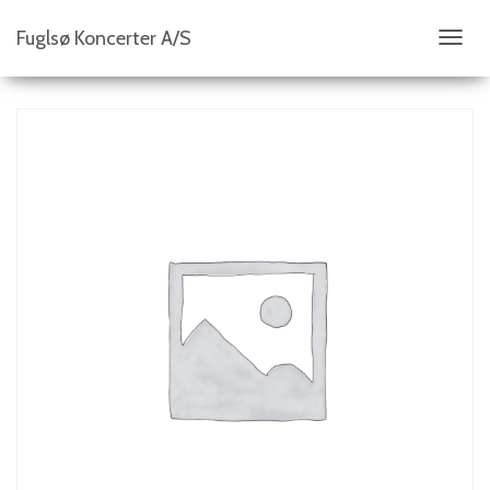
Fuglsø Koncerter A/S
S
K
I
F
T
N
A
V
I
G
A
T
I
O
N