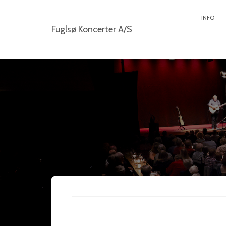
INFO
Fuglsø Koncerter A/S