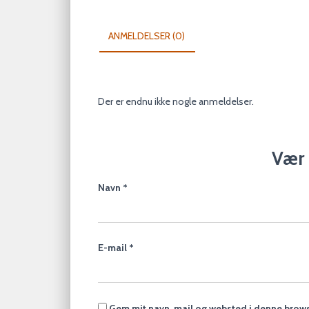
ANMELDELSER (0)
Der er endnu ikke nogle anmeldelser.
Vær 
Navn
*
E-mail
*
Gem mit navn, mail og websted i denne brows