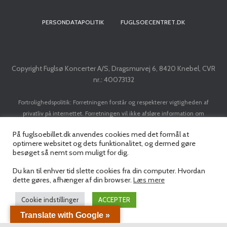
PERSONDATAPOLITIK
FUGLSOECENTRET.DK
Copyright Fuglsø Koncerter A/S, Dragsmurvej 6, 8420 Knebel, CVR
nr.: 40073132
Fortrolighedspolitik: Forretningen forstår og respekterer vigtigheden af
privatliv på internettet. Forretningen vil ikke afsløre information om
kunder/brugere til tredje part, med mindre det er nødvendigt for at
På fuglsoebillet.dk anvendes cookies med det formål at
implementere en transaktion. Forretningen vil ikke sælge dit navn, adresse, e-
optimere websitet og dets funktionalitet, og dermed gøre
mail adresse, kreditkort eller personlige data til nogen tredjepart uden din
besøget så nemt som muligt for dig.
forudgående tilladelse.
Du kan til enhver tid slette cookies fra din computer. Hvordan
dette gøres, afhænger af din browser.
Læs mere
Cookie indstillinger
ACCEPTER
Translate with Google »