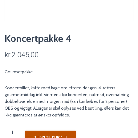
Koncertpakke 4
kr.
2.045,00
Gourmetpakke
Koncertbillet, kaffe med kage om eftermiddagen, 4-retters
gourmetmiddag inkl. vinmenu før koncerten, natmad, overnatning i
dobbeltværelse med morgenmad (kan kun købes for 2 personer)
OBS og vigtigt: Allergener skal oplyses ved bestilling, ellers kan det
ikke garanteres at ønsker opfyldes.
Koncertpakke
4
TILFØJ TIL KURV