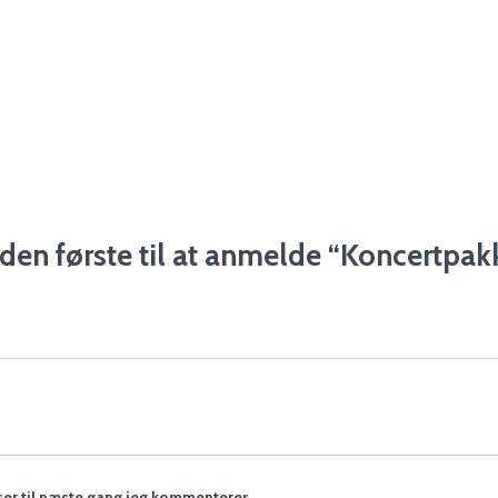
den første til at anmelde “Koncertpak
er til næste gang jeg kommenterer.