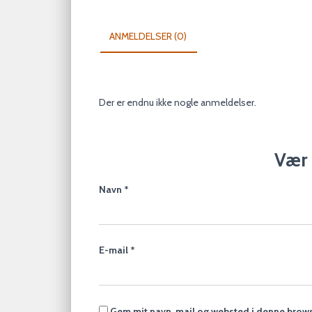
ANMELDELSER (0)
Der er endnu ikke nogle anmeldelser.
Vær 
Navn
*
E-mail
*
Gem mit navn, mail og websted i denne brows