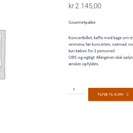
kr.
2.145,00
Gourmetpakke
Koncertbillet, kaffe med kage om e
vinmenu før koncerten, natmad, o
kun købes for 2 personer)
OBS og vigtigt: Allergener skal oplys
ønsker opfyldes.
Koncertpakke
4
TILFØJ TIL KURV
antal