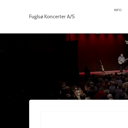
INFO
Fuglsø Koncerter A/S