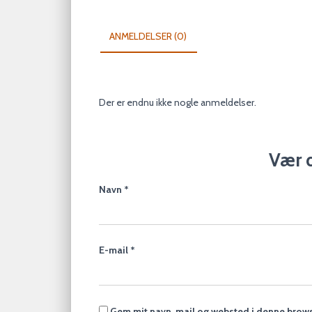
ANMELDELSER (0)
Der er endnu ikke nogle anmeldelser.
Vær d
Navn
*
E-mail
*
Gem mit navn, mail og websted i denne brows