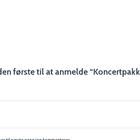
en første til at anmelde “Koncertpak
er til næste gang jeg kommenterer.