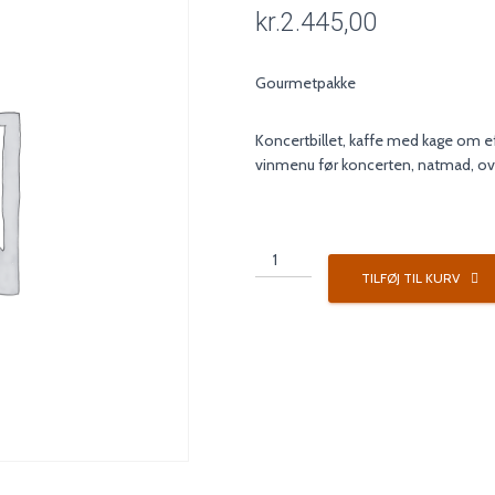
kr.
2.445,00
Gourmetpakke
Koncertbillet, kaffe med kage om e
vinmenu før koncerten, natmad, o
Koncertpakke
4A
TILFØJ TIL KURV
antal