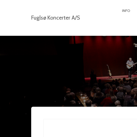
INFO
Fuglsø Koncerter A/S