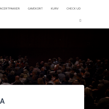
NCERTPAKKER
GAVEKORT
KURV
CHECK UD
4A