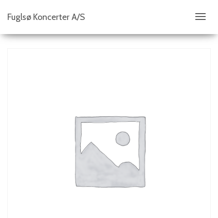
Fuglsø Koncerter A/S
S
K
I
F
T
N
A
V
I
G
A
T
I
O
N