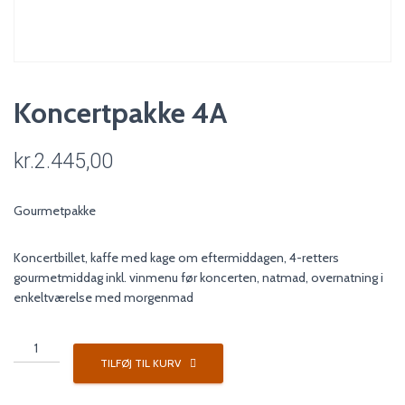
Koncertpakke 4A
kr.
2.445,00
Gourmetpakke
Koncertbillet, kaffe med kage om eftermiddagen, 4-retters
gourmetmiddag inkl. vinmenu før koncerten, natmad, overnatning i
enkeltværelse med morgenmad
Koncertpakke
4A
TILFØJ TIL KURV
antal