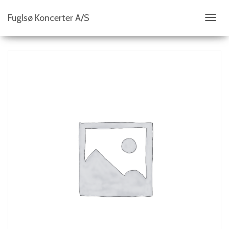
Fuglsø Koncerter A/S
S
K
I
F
T
N
A
V
I
G
A
T
I
O
N