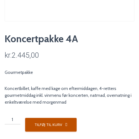
Koncertpakke 4A
kr.
2.445,00
Gourmetpakke
Koncertbillet, kaffe med kage om eftermiddagen, 4-retters
gourmetmiddag inkl. vinmenu før koncerten, natmad, overnatning i
enkeltværelse med morgenmad
Koncertpakke
4A
TILFØJ TIL KURV
antal