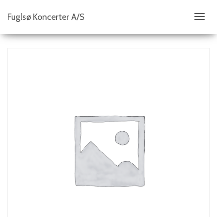
Fuglsø Koncerter A/S
S
K
I
F
T
N
A
V
I
G
A
T
I
O
N