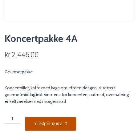
Koncertpakke 4A
kr.
2.445,00
Gourmetpakke
Koncertbillet, kaffe med kage om eftermiddagen, 4-retters
gourmetmiddag inkl. vinmenu før koncerten, natmad, overnatning i
enkeltværelse med morgenmad
Koncertpakke
4A
TILFØJ TIL KURV
antal