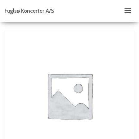
Fuglsø Koncerter A/S
S
K
I
F
T
N
A
V
I
G
A
T
I
O
N