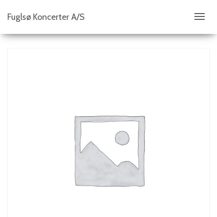
Fuglsø Koncerter A/S
S
K
I
F
T
N
A
V
I
G
A
T
I
O
N