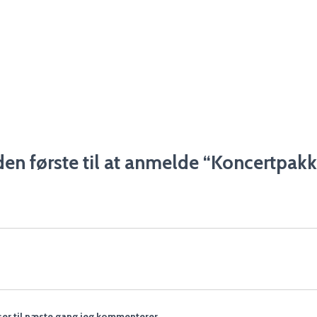
en første til at anmelde “Koncertpak
er til næste gang jeg kommenterer.