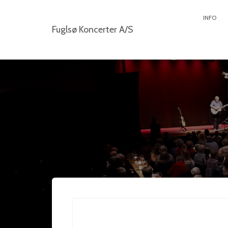
INFO
Fuglsø Koncerter A/S