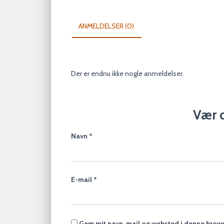
ANMELDELSER (0)
Der er endnu ikke nogle anmeldelser.
Vær d
Navn
*
E-mail
*
Gem mit navn, mail og websted i denne brows