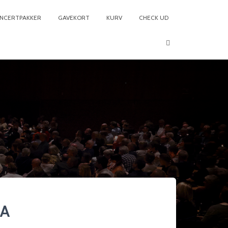
NCERTPAKKER
GAVEKORT
KURV
CHECK UD
4A