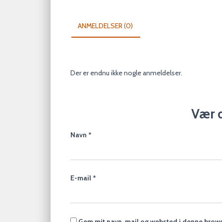
ANMELDELSER (0)
Der er endnu ikke nogle anmeldelser.
Vær d
Navn
*
E-mail
*
Gem mit navn, mail og websted i denne brows