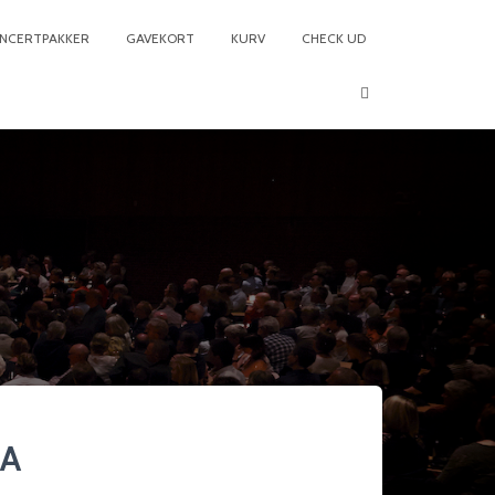
NCERTPAKKER
GAVEKORT
KURV
CHECK UD
4A