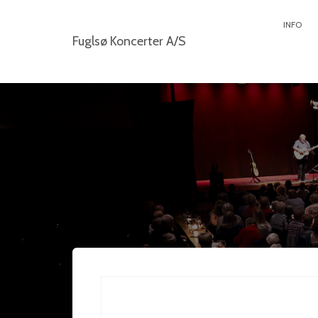
INFO
Fuglsø Koncerter A/S