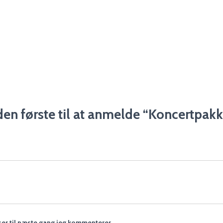
en første til at anmelde “Koncertpak
er til næste gang jeg kommenterer.