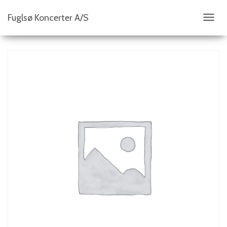
Fuglsø Koncerter A/S
S
K
I
F
T
N
A
V
I
G
A
T
I
O
N