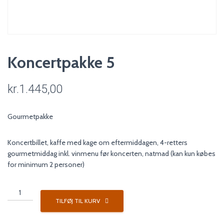
Koncertpakke 5
kr.
1.445,00
Gourmetpakke
Koncertbillet, kaffe med kage om eftermiddagen, 4-retters
gourmetmiddag inkl. vinmenu før koncerten, natmad (kan kun købes
for minimum 2 personer)
Koncertpakke
5
TILFØJ TIL KURV
antal