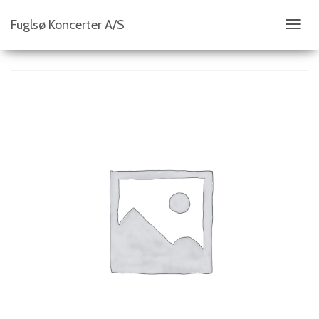
Fuglsø Koncerter A/S
S
K
I
F
T
N
A
V
I
G
A
T
I
O
N