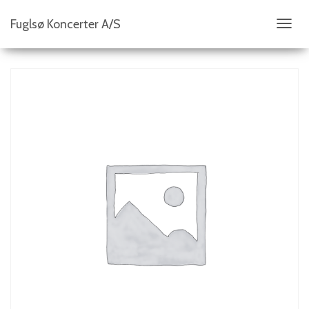
Fuglsø Koncerter A/S
S
K
I
F
T
N
A
V
I
G
A
T
I
O
N