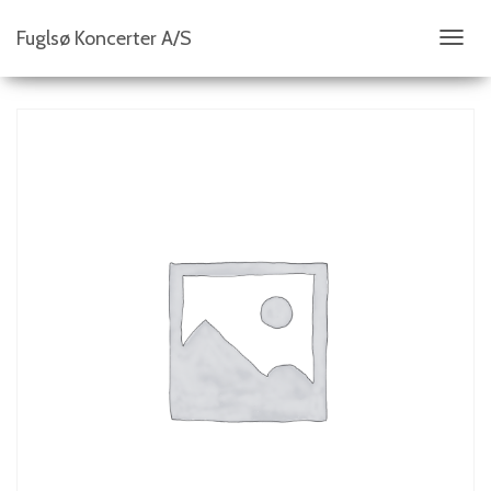
Fuglsø Koncerter A/S
S
K
I
F
T
N
A
V
I
G
A
T
I
O
N