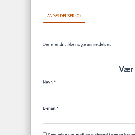
ANMELDELSER (0)
Der er endnu ikke nogle anmeldelser.
Vær 
Navn
*
E-mail
*
Gem mit navn, mail og websted i denne brows