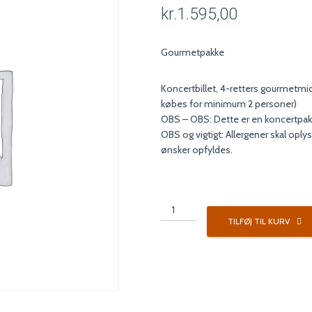
kr.
1.595,00
Gourmetpakke
Koncertbillet, 4-retters gourmetmi
købes for minimum 2 personer)
OBS – OBS: Dette er en koncertpa
OBS og vigtigt: Allergener skal oplys
ønsker opfyldes.
Koncertpakke
5
TILFØJ TIL KURV
antal