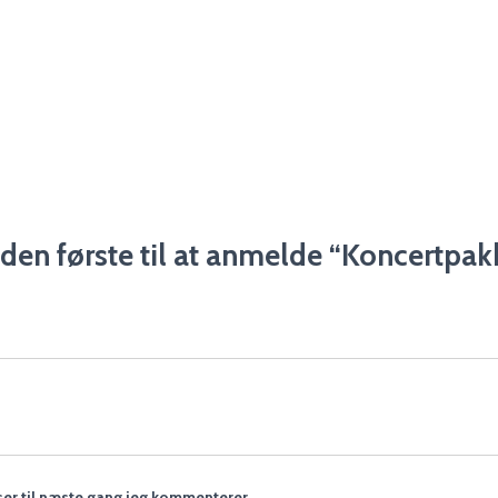
den første til at anmelde “Koncertpak
er til næste gang jeg kommenterer.