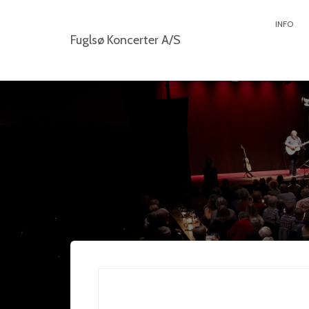
INFO
Fuglsø Koncerter A/S