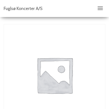
Fuglsø Koncerter A/S
S
K
I
F
T
N
A
V
I
G
A
T
I
O
N