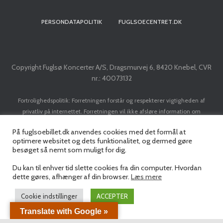
PERSONDATAPOLITIK
FUGLSOECENTRET.DK
Copyright Fuglsø Koncerter A/S, Dragsmurvej 6, 8420 Knebel, CVR
nr.: 40073132
Fortrolighedspolitik: Forretningen forstår og respekterer vigtigheden af
privatliv på internettet. Forretningen vil ikke afsløre information om
kunder/brugere til tredje part, med mindre det er nødvendigt for at
På fuglsoebillet.dk anvendes cookies med det formål at
implementere en transaktion. Forretningen vil ikke sælge dit navn, adresse, e-
optimere websitet og dets funktionalitet, og dermed gøre
mail adresse, kreditkort eller personlige data til nogen tredjepart uden din
besøget så nemt som muligt for dig.
forudgående tilladelse.
Du kan til enhver tid slette cookies fra din computer. Hvordan
dette gøres, afhænger af din browser.
Læs mere
Cookie indstillinger
ACCEPTER
Translate with Google »