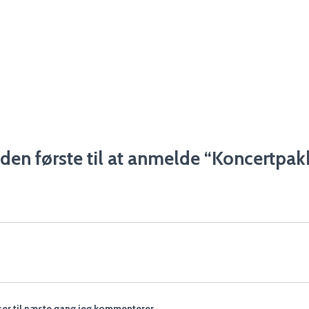
den første til at anmelde “Koncertpak
er til næste gang jeg kommenterer.