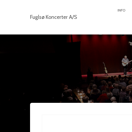
INFO
Fuglsø Koncerter A/S