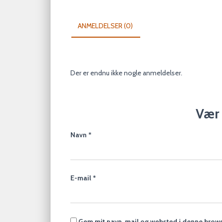
ANMELDELSER (0)
Der er endnu ikke nogle anmeldelser.
Vær 
Navn
*
E-mail
*
Gem mit navn, mail og websted i denne brows