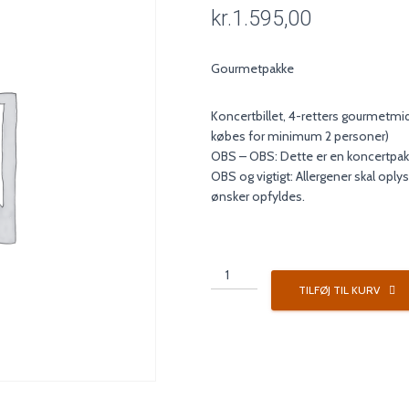
kr.
1.595,00
Gourmetpakke
Koncertbillet, 4-retters gourmetmi
købes for minimum 2 personer)
OBS – OBS: Dette er en koncertpa
OBS og vigtigt: Allergener skal oplys
ønsker opfyldes.
Koncertpakke
5
TILFØJ TIL KURV
antal