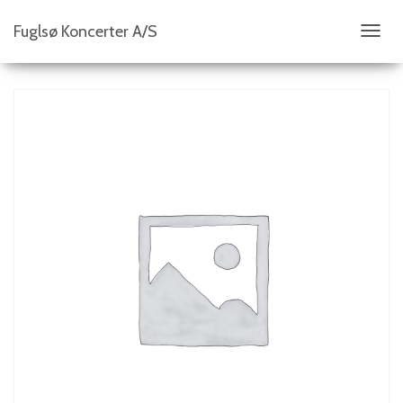
Fuglsø Koncerter A/S
S
K
I
F
T
N
A
V
I
G
A
T
I
O
N