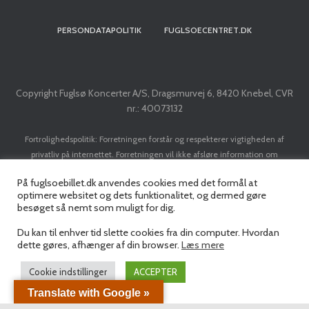
PERSONDATAPOLITIK
FUGLSOECENTRET.DK
Copyright Fuglsø Koncerter A/S, Dragsmurvej 6, 8420 Knebel, CVR
nr.: 40073132
Fortrolighedspolitik: Forretningen forstår og respekterer vigtigheden af
privatliv på internettet. Forretningen vil ikke afsløre information om
kunder/brugere til tredje part, med mindre det er nødvendigt for at
På fuglsoebillet.dk anvendes cookies med det formål at
implementere en transaktion. Forretningen vil ikke sælge dit navn, adresse, e-
optimere websitet og dets funktionalitet, og dermed gøre
mail adresse, kreditkort eller personlige data til nogen tredjepart uden din
besøget så nemt som muligt for dig.
forudgående tilladelse.
Du kan til enhver tid slette cookies fra din computer. Hvordan
dette gøres, afhænger af din browser.
Læs mere
Cookie indstillinger
ACCEPTER
Translate with Google »