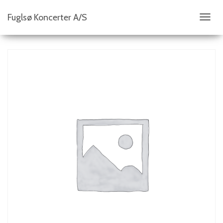
Fuglsø Koncerter A/S
S
K
I
F
T
N
A
V
I
G
A
T
I
O
N