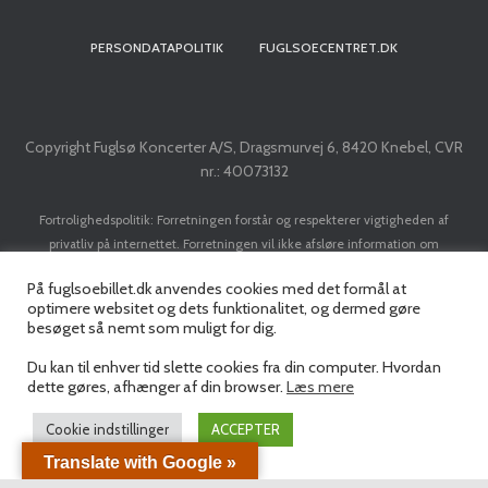
PERSONDATAPOLITIK
FUGLSOECENTRET.DK
Copyright Fuglsø Koncerter A/S, Dragsmurvej 6, 8420 Knebel, CVR
nr.: 40073132
Fortrolighedspolitik: Forretningen forstår og respekterer vigtigheden af
privatliv på internettet. Forretningen vil ikke afsløre information om
kunder/brugere til tredje part, med mindre det er nødvendigt for at
På fuglsoebillet.dk anvendes cookies med det formål at
implementere en transaktion. Forretningen vil ikke sælge dit navn, adresse, e-
optimere websitet og dets funktionalitet, og dermed gøre
mail adresse, kreditkort eller personlige data til nogen tredjepart uden din
besøget så nemt som muligt for dig.
forudgående tilladelse.
Du kan til enhver tid slette cookies fra din computer. Hvordan
dette gøres, afhænger af din browser.
Læs mere
Cookie indstillinger
ACCEPTER
Translate with Google »