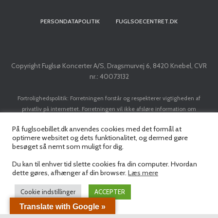
PERSONDATAPOLITIK
FUGLSOECENTRET.DK
Copyright Fuglsø Koncerter A/S, Dragsmurvej 6, 8420 Knebel, CVR
nr.: 40073132
Fortrolighedspolitik: Forretningen forstår og respekterer vigtigheden af
privatliv på internettet. Forretningen vil ikke afsløre information om
kunder/brugere til tredje part, med mindre det er nødvendigt for at
På fuglsoebillet.dk anvendes cookies med det formål at
implementere en transaktion. Forretningen vil ikke sælge dit navn, adresse, e-
optimere websitet og dets funktionalitet, og dermed gøre
mail adresse, kreditkort eller personlige data til nogen tredjepart uden din
besøget så nemt som muligt for dig.
forudgående tilladelse.
Du kan til enhver tid slette cookies fra din computer. Hvordan
dette gøres, afhænger af din browser.
Læs mere
Cookie indstillinger
ACCEPTER
Translate with Google »