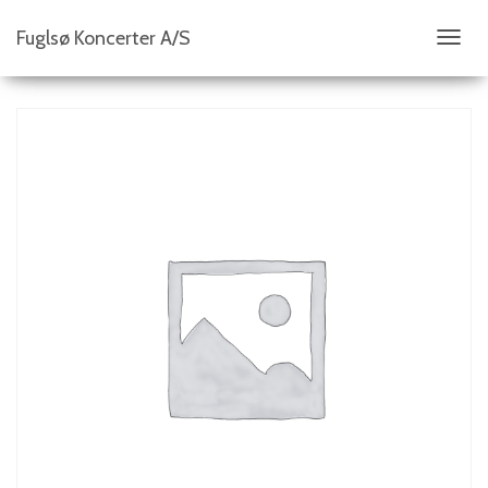
Fuglsø Koncerter A/S
S
K
I
F
T
N
A
V
I
G
A
T
I
O
N