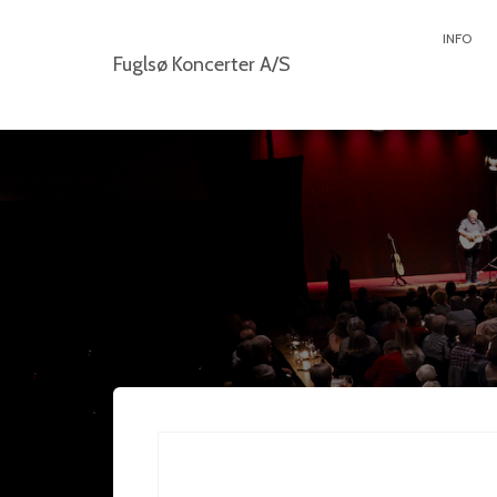
INFO
Fuglsø Koncerter A/S