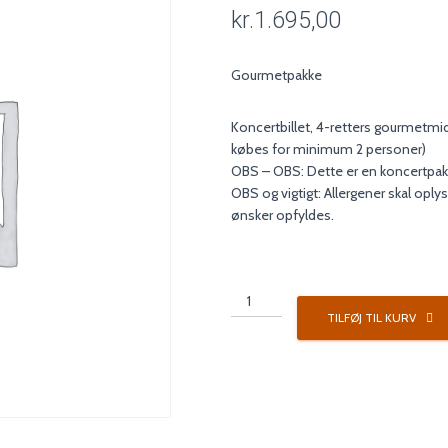
kr.
1.695,00
Gourmetpakke
Koncertbillet, 4-retters gourmetmi
købes for minimum 2 personer)
OBS – OBS: Dette er en koncertpa
OBS og vigtigt: Allergener skal oplys
ønsker opfyldes.
Koncertpakke
5
TILFØJ TIL KURV
antal