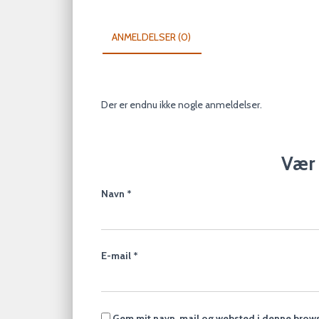
ANMELDELSER (0)
Der er endnu ikke nogle anmeldelser.
Vær 
Navn
*
E-mail
*
Gem mit navn, mail og websted i denne brows