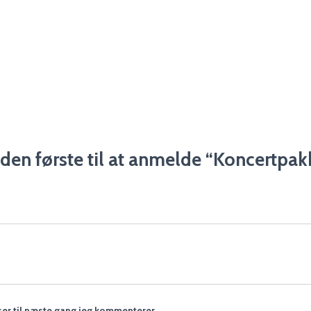
den første til at anmelde “Koncertpak
er til næste gang jeg kommenterer.