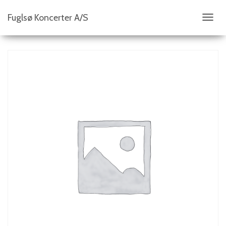
Fuglsø Koncerter A/S
S
K
I
F
T
N
A
V
I
G
A
T
I
O
N