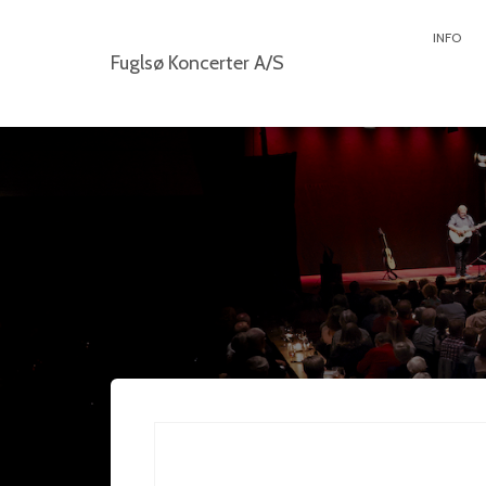
INFO
Fuglsø Koncerter A/S