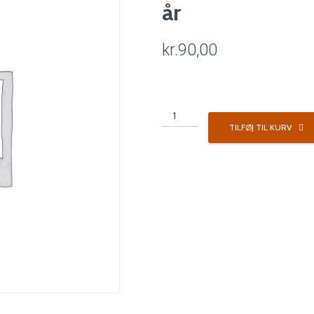
år
kr.
90,00
Påskebrunch
14-
TILFØJ TIL KURV
04-
2022,
Barn
4-
12
år
antal