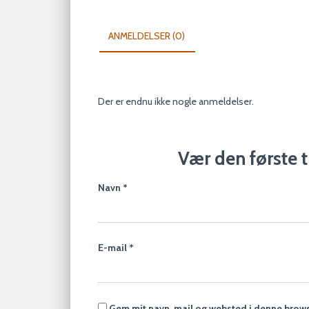
ANMELDELSER (0)
Der er endnu ikke nogle anmeldelser.
Vær den første 
Navn
*
E-mail
*
Gem mit navn, mail og websted i denne brows