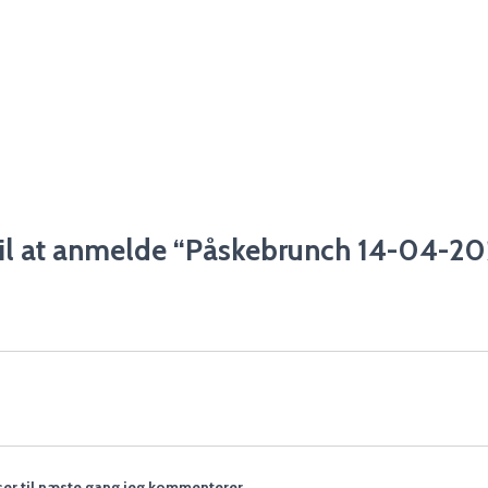
til at anmelde “Påskebrunch 14-04-202
er til næste gang jeg kommenterer.