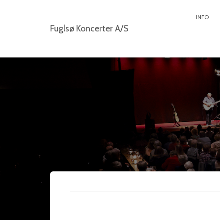
INFO
Fuglsø Koncerter A/S