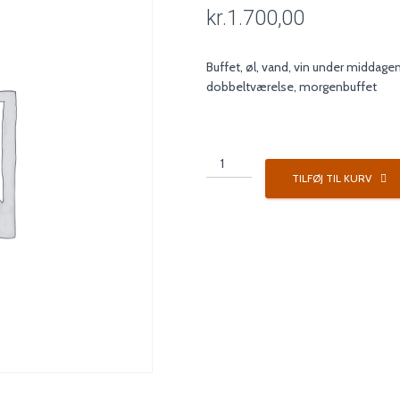
kr.
1.700,00
Buffet, øl, vand, vin under middage
dobbeltværelse, morgenbuffet
Pakke
2
TILFØJ TIL KURV
antal