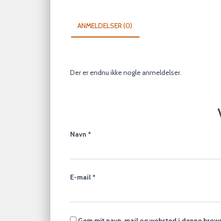
ANMELDELSER (0)
Der er endnu ikke nogle anmeldelser.
Navn
*
E-mail
*
Gem mit navn, mail og websted i denne brows