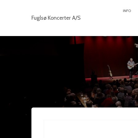
INFO
Fuglsø Koncerter A/S