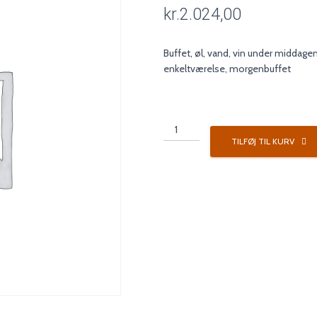
kr.
2.024,00
Buffet, øl, vand, vin under middage
enkeltværelse, morgenbuffet
Pakke
3
TILFØJ TIL KURV
antal