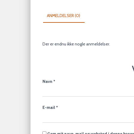
ANMELDELSER (0)
Der er endnu ikke nogle anmeldelser.
Navn
*
E-mail
*
Gem mit navn, mail og websted i denne brows