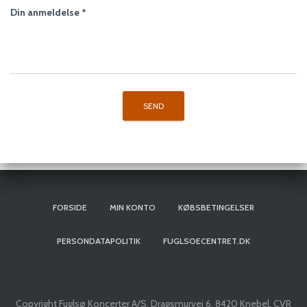
Din anmeldelse
*
FORSIDE
MIN KONTO
KØBSBETINGELSER
PERSONDATAPOLITIK
FUGLSOECENTRET.DK
Copyright Fuglsø Koncerter A/S, Dragsmurvej 6, 8420 Knebel, CVR