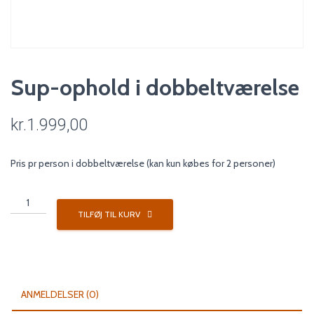
Sup-ophold i dobbeltværelse
kr.
1.999,00
Pris pr person i dobbeltværelse (kan kun købes for 2 personer)
Sup-
ophold
TILFØJ TIL KURV
i
dobbeltværelse
antal
ANMELDELSER (0)