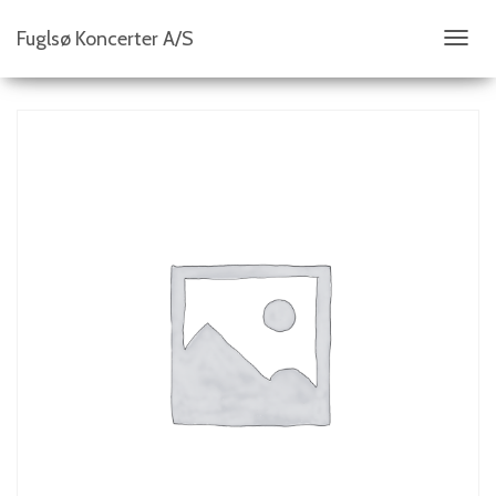
Fuglsø Koncerter A/S
S
K
I
F
T
N
A
V
I
G
A
T
I
O
N