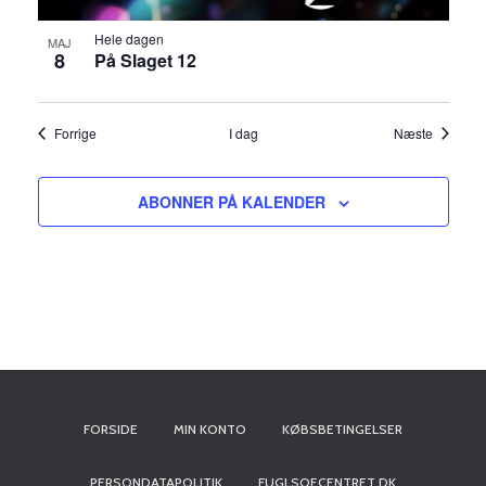
Hele dagen
MAJ
8
På Slaget 12
Begivenheder
Begiven
Forrige
I dag
Næste
ABONNER PÅ KALENDER
FORSIDE
MIN KONTO
KØBSBETINGELSER
PERSONDATAPOLITIK
FUGLSOECENTRET.DK