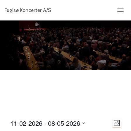
Fuglsø Koncerter A/S
SKIFT
NAVIG
N
11-02-2026
 - 
08-05-2026
B
B
a
I
V