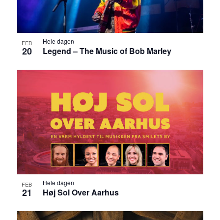
g
i
e
e
r
Hele dagen
FEB
20
Legend – The Music of Bob Marley
w
s
N
a
v
i
Hele dagen
FEB
g
21
Høj Sol Over Aarhus
a