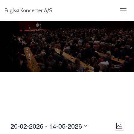
Fuglsø Koncerter A/S
SKIFT
NAVIG
N
20-02-2026
 - 
14-05-2026
B
B
a
I
V