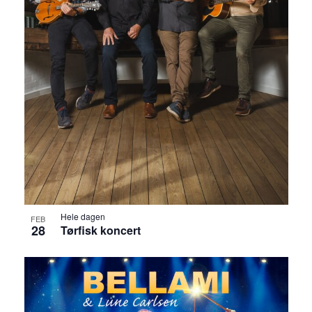
t
i
o
n
Hele dagen
FEB
28
Tørfisk koncert