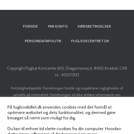
g
a
FORSIDE
MIN KONTO
KØBSBETINGELSER
t
PERSONDATAPOLITIK
FUGLSOECENTRET.DK
i
o
Copyright Fuglsø Koncerter A/S, Dragsmurvej 6, 8420 Knebel, CVR
n
nr.: 40073132
Fortrolighedspolitik: Forretningen forstår og respekterer vigtigheden af
privatliv på internettet. Forretningen vil ikke afsløre information om
kunder/brugere til tredje part, med mindre det er nødvendigt for at
På fuglsoebillet.dk anvendes cookies med det formål at
implementere en transaktion. Forretningen vil ikke sælge dit navn, adresse, e-
optimere websitet og dets funktionalitet, og dermed gøre
mail adresse, kreditkort eller personlige data til nogen tredjepart uden din
besøget så nemt som muligt for dig.
forudgående tilladelse.
Du kan til enhver tid slette cookies fra din computer. Hvordan