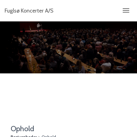
Fuglsø Koncerter A/S
SKIFT
NAVIG
Ophold