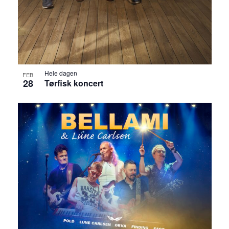
g
i
e
e
r
w
Hele dagen
FEB
s
28
Tørfisk koncert
N
a
v
i
g
a