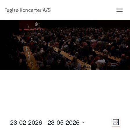
Fuglsø Koncerter A/S
SKIFT
NAVIG
N
23-02-2026
 - 
23-05-2026
B
B
a
I
V