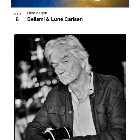
t
Hele dagen
MAR
6
Bellami & Lune Carlsen
i
o
n