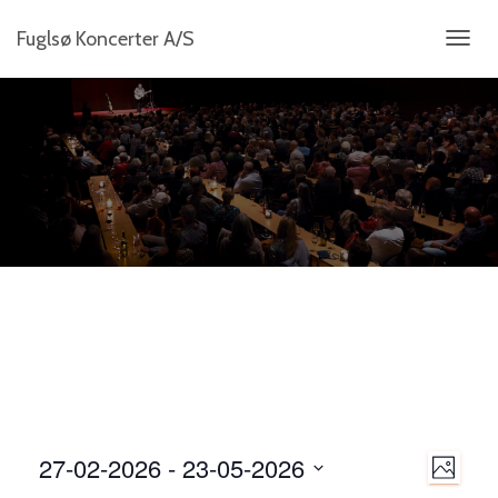
Fuglsø Koncerter A/S
SKIFT
NAVIG
N
27-02-2026
 - 
23-05-2026
B
B
a
I
V