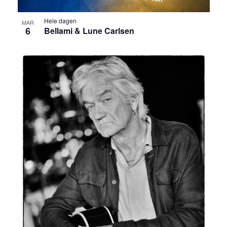
t
Hele dagen
MAR
6
Bellami & Lune Carlsen
i
o
n