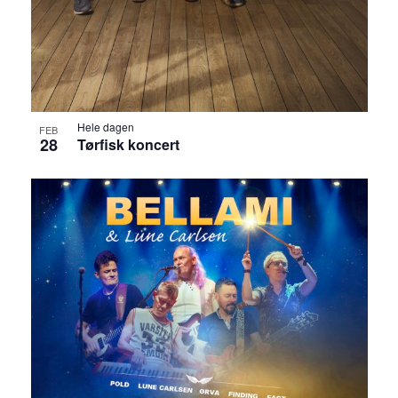
g
i
e
e
r
w
Hele dagen
FEB
s
28
Tørfisk koncert
N
a
v
i
g
a