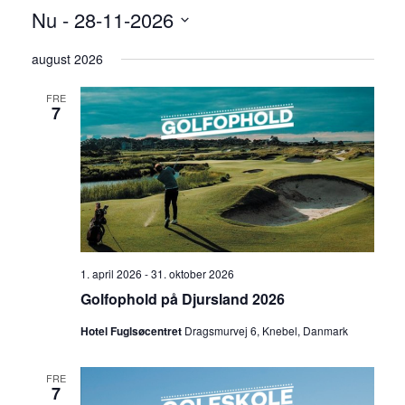
Nu
 - 
28-11-2026
V
august 2026
æ
l
FRE
g
7
d
a
t
o
.
1. april 2026
-
31. oktober 2026
Golfophold på Djursland 2026
Hotel Fuglsøcentret
Dragsmurvej 6, Knebel, Danmark
FRE
7