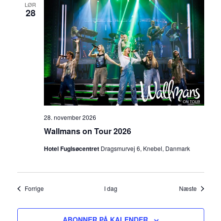
LØR
28
28. november 2026
Wallmans on Tour 2026
Hotel Fuglsøcentret
Dragsmurvej 6, Knebel, Danmark
Begivenheder
Begiven
Forrige
I dag
Næste
ABONNER PÅ KALENDER