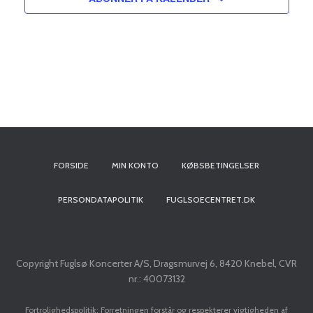
FORSIDE
MIN KONTO
KØBSBETINGELSER
PERSONDATAPOLITIK
FUGLSOECENTRET.DK
Copyright Fuglsø Koncerter A/S, Dragsmurvej 6, 8420 Knebel, CVR
nr.: 40073132
Fortrolighedspolitik: Forretningen forstår og respekterer vigtigheden af