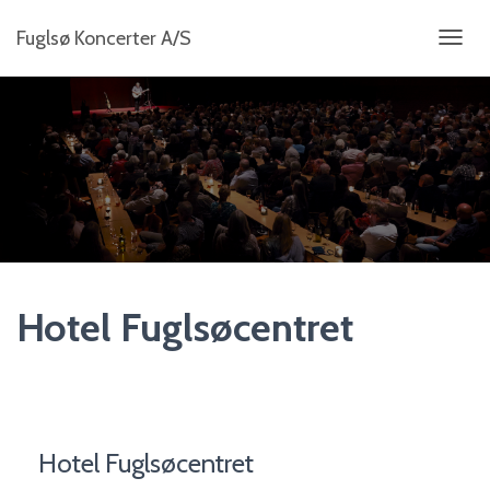
Fuglsø Koncerter A/S
S
K
I
F
T
N
A
V
I
G
A
T
I
Hotel Fuglsøcentret
O
N
Hotel Fuglsøcentret